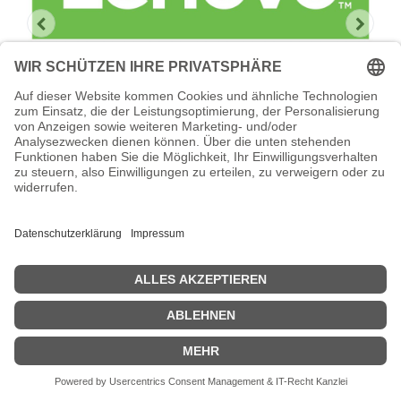
Lenovo Foundation Service + Premier
Support
Lenovo Foundation Service + Premier Support -
Serviceerweiterung - Arbeitszeit und Ersatzteile - 2 Jahre - Vor-
Ort - Geschäftszeiten / 5 Tage die Woche - Reaktionszeit: am
nächsten Arbeitstag - für P/N: 7X06CTO1WW, 7X06CTOLWW
Zeige Preise inklusiv MwSt. (Brutto)
5.005,41
€