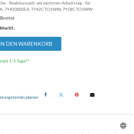
he - Reaktionszeit: am nächsten Arbeitstag - für
EA, 7Y420002EA, 7Y42CTO1WW, 7Y58CTO1WW
(Brutto)
. MwSt.
IN DEN WARENKORB
erzeit 1-3 Tage**
atungstermin planen
Services für Geschäftskunden