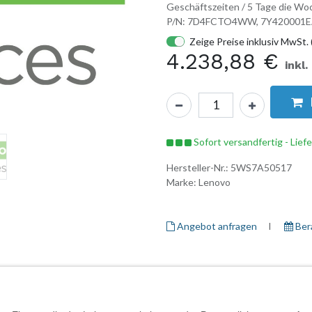
Geschäftszeiten / 5 Tage die Woc
P/N: 7D4FCTO4WW, 7Y420001
Zeige Preise inklusiv MwSt. 
4.238,88
€
inkl
Sofort versandfertig - Lief
Hersteller-Nr.:
5WS7A50517
Marke:
Lenovo
Angebot anfragen
I ​
Ber
Herstellerinformationen
Garantieinformationen
Daten