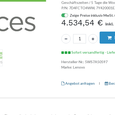
Geschäftszeiten / 5 Tage die Woc
P/N: 7D4FCTO4WW, 7Y420001
Zeige Preise inklusiv MwSt. 
4.534,54
€
inkl
Sofort versandfertig - Lief
Hersteller-Nr.:
5WS7A50597
Marke:
Lenovo
Angebot anfragen
I ​
Ber
Herstellerinformationen
Garantieinformationen
Daten