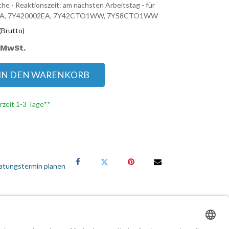
he - Reaktionszeit: am nächsten Arbeitstag - für
EA, 7Y420002EA, 7Y42CTO1WW, 7Y58CTO1WW
(Brutto)
. MwSt.
IN DEN WARENKORB
erzeit 1-3 Tage**
atungstermin planen
Services für Geschäftskunden