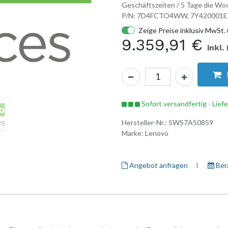
Geschäftszeiten / 5 Tage die Woc
P/N: 7D4FCTO4WW, 7Y420001
Zeige Preise inklusiv MwSt. 
9.359,91
€
inkl.
Sofort versandfertig - Lief
Hersteller-Nr.:
5WS7A50859
Marke:
Lenovo
Angebot anfragen
I ​
Ber
Herstellerinformationen
Garantieinformationen
Daten