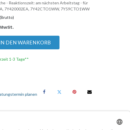
he - Reaktionszeit: am nächsten Arbeitstag - für
EA, 7Y420002EA, 7Y42CTO1WW, 7Y59CTO1WW
(Brutto)
 MwSt.
IN DEN WARENKORB
erzeit 1-3 Tage**
atungstermin planen
Services für Geschäftskunden