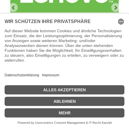
Lenovo Foundation Service + Premier
Support
Lenovo Foundation Service + Premier Support -
Serviceerweiterung - Arbeitszeit und Ersatzteile - 3 Jahre - Vor-
Ort - Geschäftszeiten / 5 Tage die Woche - Reaktionszeit: am
nächsten Arbeitstag - für P/N: 7Y57CTO1WW
Zeige Preise inklusiv MwSt. (Brutto)
2.227,18
€