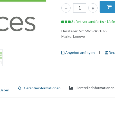
Sofort versandfertig - Lief
Hersteller-Nr.:
5WS7A51099
Marke:
Lenovo
Angebot anfragen
I ​
Ber
Herstellerinformationen
Garantieinformationen
Daten
hrwertdiensten, die den gesamten Lebenszyklus Ihrer Lenovo-Ressource