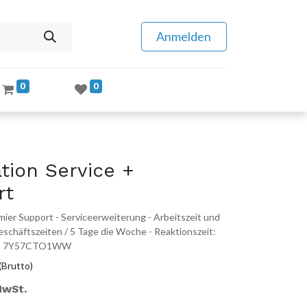
Anmelden
0
0
tion Service +
rt
ier Support - Serviceerweiterung - Arbeitszeit und
 Geschäftszeiten / 5 Tage die Woche - Reaktionszeit:
P/N: 7Y57CTO1WW
(Brutto)
MwSt.