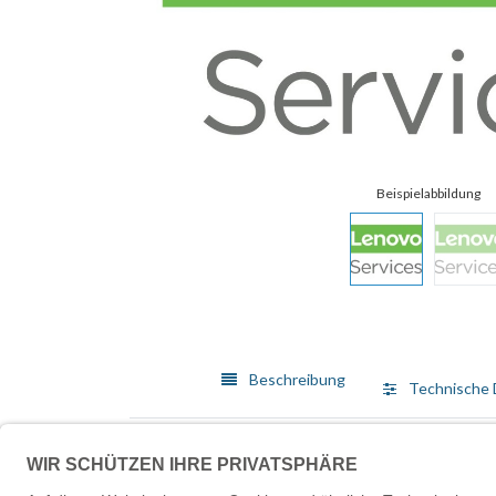
Beschreibung
Technische 
Lenovo bietet ein breit gefächertes Angebot von Me