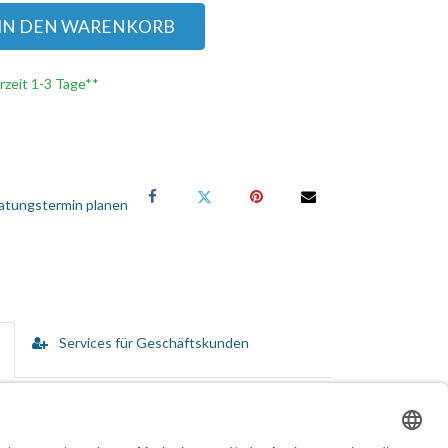
IN DEN WARENKORB
erzeit 1-3 Tage**
atungstermin planen
Services für Geschäftskunden
n vom Kauf bis hin zur Disposition umfassen.