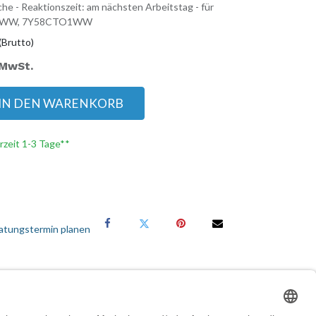
he - Reaktionszeit: am nächsten Arbeitstag - für
O1WW, 7Y58CTO1WW
(Brutto)
 MwSt.
IN DEN WARENKORB
erzeit 1-3 Tage**
atungstermin planen
Services für Geschäftskunden