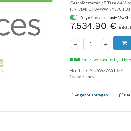
Geschäftszeiten / 5 Tage die Woc
P/N: 7D4FCTO4WW, 7Y57CT
Zeige Preise inklusiv MwSt. 
7.534,90
€
inkl.
Sofort versandfertig - Lief
Hersteller-Nr.:
5WS7A51377
Marke:
Lenovo
Angebot anfragen
I ​
Ber
Herstellerinformationen
Garantieinformationen
Daten