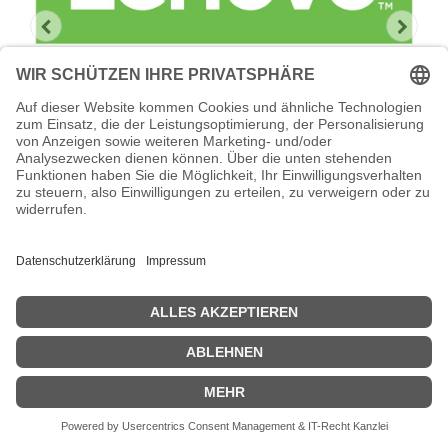
Lenovo Foundation Service + Premier
Support
Lenovo Foundation Service + Premier Support -
Serviceerweiterung - Arbeitszeit und Ersatzteile - 3 Jahre - Vor-
Ort - Geschäftszeiten / 5 Tage die Woche - Reaktionszeit: am
nächsten Arbeitstag - für ThinkSystem SR650 V3
Zeige Preise inklusiv MwSt. (Brutto)
1.296,23
€