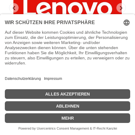
Lenovo Foundation Service + Premier
Support
Lenovo Foundation Service + Premier Support -
Serviceerweiterung - Arbeitszeit und Ersatzteile - 5 Jahre - Vor-
Ort - Geschäftszeiten / 5 Tage die Woche - Reaktionszeit: am
nächsten Arbeitstag
Zeige Preise inklusiv MwSt. (Brutto)
5.203,95
€