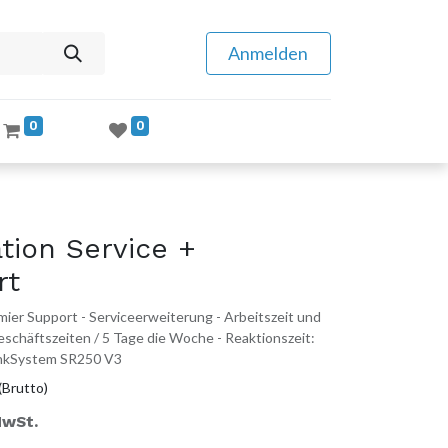
Anmelden
0
0
tion Service +
rt
ier Support - Serviceerweiterung - Arbeitszeit und
 Geschäftszeiten / 5 Tage die Woche - Reaktionszeit:
hinkSystem SR250 V3
(Brutto)
MwSt.