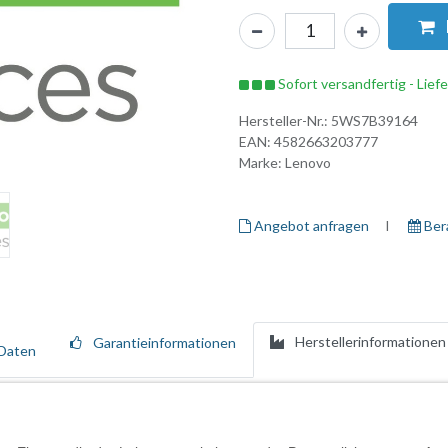
Sofort versandfertig - Lief
Hersteller-Nr.:
5WS7B39164
EAN:
4582663203777
Marke:
Lenovo
Angebot anfragen
I ​
Ber
Herstellerinformationen
Garantieinformationen
Daten
hrwertdiensten, die den gesamten Lebenszyklus Ihrer Lenovo-Ressource