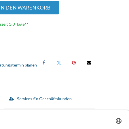
IN DEN WARENKORB
erzeit 1-3 Tage**
atungstermin planen
Services für Geschäftskunden
n vom Kauf bis hin zur Disposition umfassen.