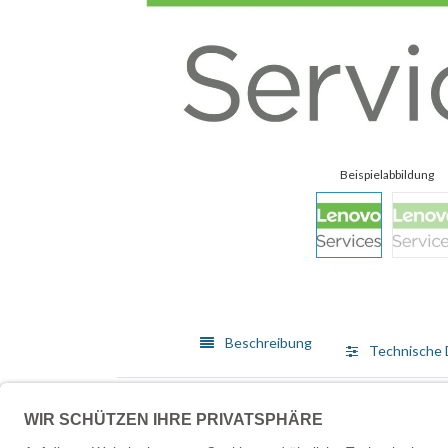
Beschreibung
Technische 
Lenovo bietet ein breit gefächertes Angebot von Me