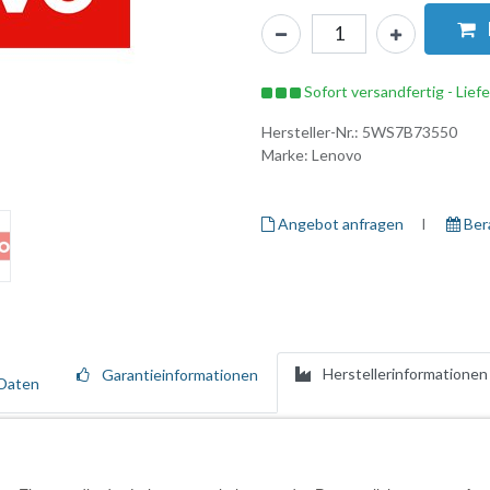
Sofort versandfertig - Lief
Hersteller-Nr.:
5WS7B73550
Marke:
Lenovo
Angebot anfragen
I ​
Ber
Herstellerinformationen
Garantieinformationen
Daten
hrwertdiensten, die den gesamten Lebenszyklus Ihrer Lenovo-Ressource