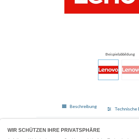
Beschreibung
Technische 
Lenovo bietet ein breit gefächertes Angebot von Me