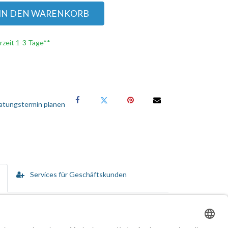
IN DEN WARENKORB
erzeit 1-3 Tage**
atungstermin planen
Services für Geschäftskunden
n vom Kauf bis hin zur Disposition umfassen.