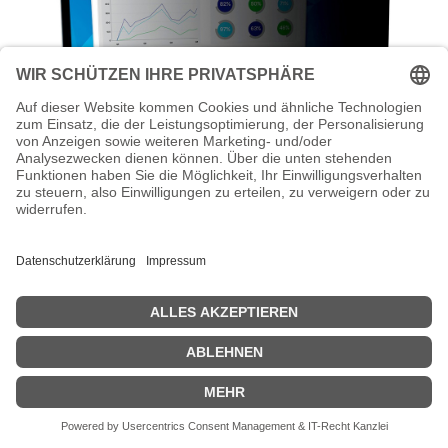
3M Blickschutzfilter - Blickschutzfilter
für Bildschirme - 61 cm (24")
3M Blickschutzfilter - Blickschutzfilter für Bildschirme - 61 cm (24")
- Schwarz
Dieses Produkt ist nicht länger verfügbar.