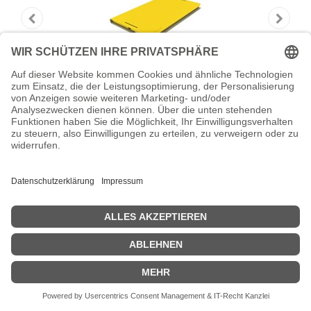
Lenovo Flip-Hülle für Tablet - Gelb - 8"
Lenovo - Flip-Hülle für Tablet - Gelb - 8" - für TAB S8-50; S8-50F;
S8-50L
Zeige Preise inklusiv MwSt. (Brutto)
29,73
€
inkl. MwSt.
IN DEN WARENKORB