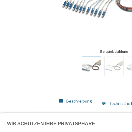
Beschreibung
Technische 
Die vorgefertigten Spleißkassetten mit bereits abge
der Kassette zeigt den verwendeten Farbcode für die 
optimale Leistung für Ihr Netzwerk.