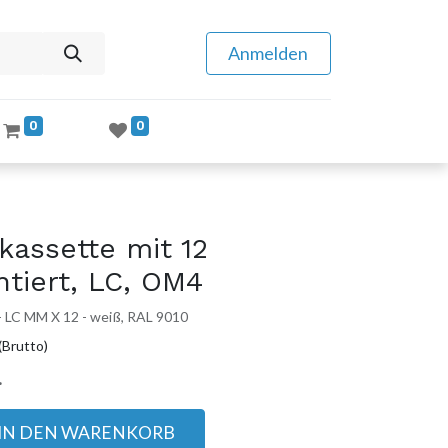
Anmelden
0
0
kassette mit 12
ntiert, LC, OM4
 LC MM X 12 - weiß, RAL 9010
(Brutto)
.
IN DEN WARENKORB