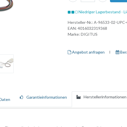
Niedriger Lagerbestand - Li
Hersteller-Nr.:
A-96533-02-UPC-
EAN:
4016032319368
Marke:
DIGITUS
Angebot anfragen
I ​
Ber
Herstellerinformationen
Garantieinformationen
Daten
setzten Pigtails sind entsprechend abgelängt und nach Faser Farbcode I
Pigtails. Jede Kassette enthält ein Prüfprotokoll für den jeweiligen Pig