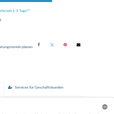
eferzeit 1-3 Tage**
4
atungstermin planen
Services für Geschäftskunden
EC 60 304 angeordnet. Ein Sticker auf der Oberseite
tailsatz und garantiert somit beste Qualität und