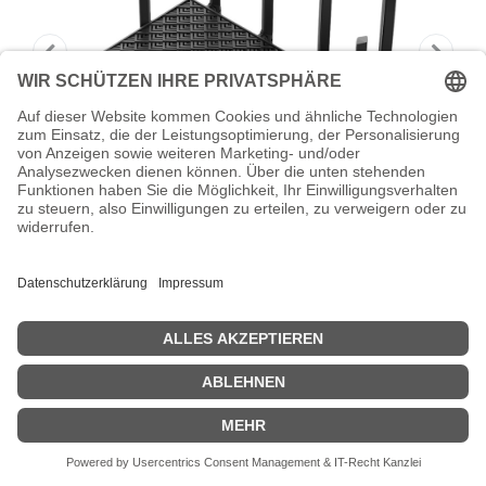
TP-LINK Archer AXE75 V1 - Wireless
Router 4-Port-Switch
TP-Link Archer AXE75 V1 - Wireless Router 4-Port-Switch - 1GbE
- Wi-Fi 6E - Multi-Band
Zeige Preise inklusiv MwSt. (Brutto)
186,87
€
inkl. MwSt.