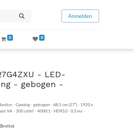
Anmelden
0
0
27G4ZXU - LED-
ing - gebogen -
tor - Gaming - gebogen - 68.5 cm (27") - 1920 x
ast VA - 300 cd/m² - 4000:1 - HDR10 - 0.3 ms -
(Brutto)