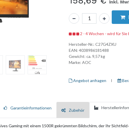
158,69
€
inkl. Mw
2 - 4 Wochen - wird für Sie 
Hersteller-Nr.:
C27G4ZXU
EAN:
4038986181488
Gewicht: ca.
9,57
kg
Marke:
AOC
Angebot anfragen
I ​
Ber
Herstellerinfo
Garantieinformationen
Zubehör
 Gaming mit einem 1500R gekrümmten Bildschirm, der Ihr Sichtfeld erw