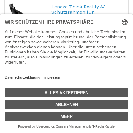
Lenovo Think Reality A3 -
Schutzrahmen für
Datenbrillen (Smart Glasses)
Hersteller-Nr.:
21ANZ9KV00
EAN:
0196118166759
Lenovo Think Reality A3 - Schutzrahmen für
Datenbrillen (Smart Glasses)
77,34
€
Lenovo Industrial Kit -
Zubehörkit für Datenbrillen
(Smart Glasses)
Hersteller-Nr.:
21ANZ98S00
EAN:
0195713534543
Lenovo - Industrial Kit - Zubehörkit für
Datenbrillen (Smart Glasses)
88,58
€