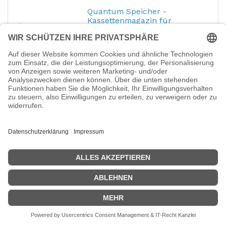
Quantum Speicher -
Kassettenmagazin für
automatisches
Hersteller-Nr.:
ER-SF9MZ-YF
EAN:
0768268022706
Quantum - Speicher - Kassettenmagazin
für automatisches Laden - Kapazität: 8 DLT-
Bänder - für P/N: EC-S23AA-YF, EC-S23AC-
YF, EC-S26AA-YF, EC-SL3AA-YF, EC-SL3AC-
YF, EC-SL6AA-YF
681,70
€
Quantum LTO-4 Barcode
Labels 000101-000200 -
Strichcodeetiketten (Packung
mit 100)
Hersteller-Nr.:
3-04307-11
EAN:
0768268026667
Quantum LTO-4 Barcode Labels 000101-
000200 - Strichcodeetiketten (Packung mit
100)
41,63
€