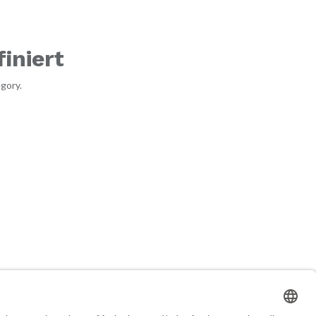
iniert
gory.