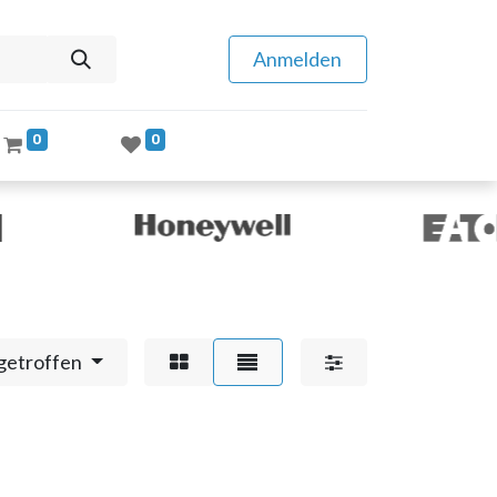
Anmelden
0
0
getroffen