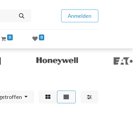
Anmelden
0
0
getroffen