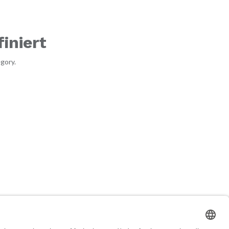
iniert
gory.