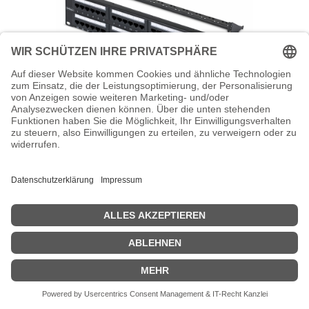
StarTech.com Patch Panel - 110
Abdrückgerät - Rack montierbar - CAT 6
- UTP - RJ-45 X 48 - Schwarz - 2U -
48.3 cm (19")
StarTech.com - Patch Panel - 110 Abdrückgerät - Rack montierbar