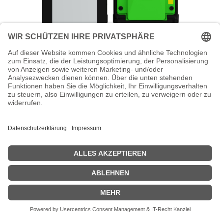
Socket Mobile XtremeScan Mag XS630 -
Barcode-Scanner - tragbar - decodiert -
Bluetooth 2.1 EDR (Packung mit 2)
Socket Mobile XtremeScan Mag XS630 - Barcode-Scanner - tragbar
- decodiert - Bluetooth 2.1 EDR (Packung mit 2)
Zeige Preise inklusiv MwSt. (Brutto)