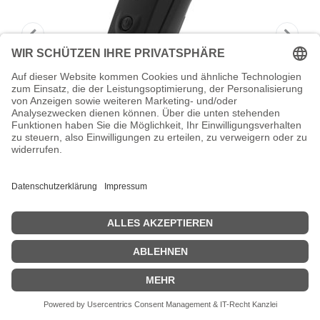
Socket Mobile DuraScan D762
Professional - Barcode-Scanner
Socket Mobile DuraScan D762 - Barcode-Scanner - tragbar - 2D-
Imager - decodiert - Bluetooth 2.1 EDR (Packung mit 50)
Zeige Preise inklusiv MwSt. (Brutto)
29.284,89
€
inkl. MwSt.