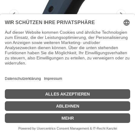
Socket Mobile DuraScan D762
Professional - Barcode-Scanner
Socket Mobile DuraScan D762 - Barcode-Scanner - tragbar - 2D-
Imager - decodiert - Bluetooth 2.1 EDR (Packung mit 50)
Zeige Preise inklusiv MwSt. (Brutto)
29.284,89
€
inkl. MwSt.