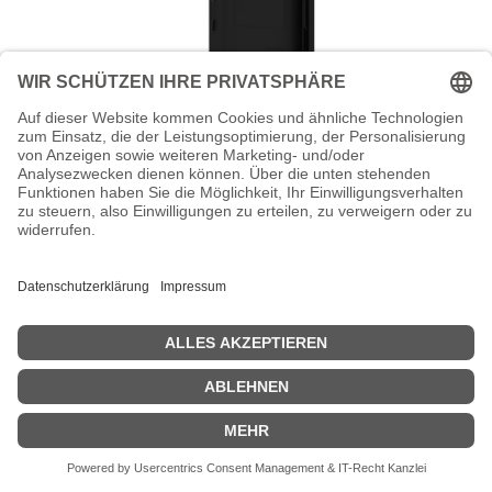
Socket Mobile DuraSled DS840 - Mit
Ladestation - Barcode-Scanner
DuraSled DS840 - Mit Ladestation - Barcode-Scanner - Begleiter -
2D-Imager - decodiert - Bluetooth 2.1 EDR
Zeige Preise inklusiv MwSt. (Brutto)
433,43
€