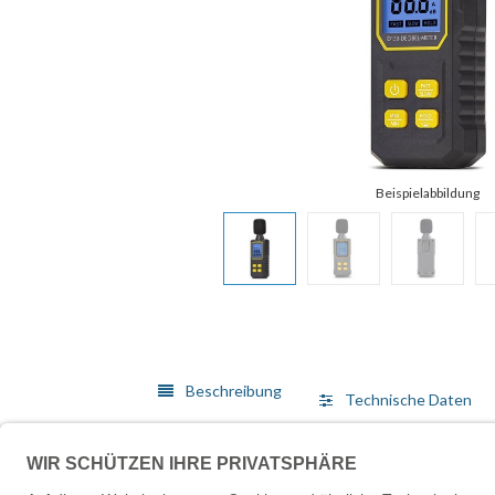
Beschreibung
Technische Daten
Führen Sie mit diesem tragbaren digitalen Schallme
Das tragbare digitale Dezibelmessgerät ist mit eine