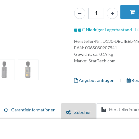
Niedriger Lagerbestand - Li
Hersteller-Nr.:
D130-DECIBEL-M
EAN:
0065030907941
Gewicht: ca.
0,19
kg
Marke:
StarTech.com
Angebot anfragen
I ​
Ber
Herstellerinfo
Garantieinformationen
Zubehör
ssgerät sofortige und genaue Schallmessungen in jeder Umgebung durch.
m hochpräzisen Mikrofon ausgestattet, das genaue Dezibel-Messwerte lie