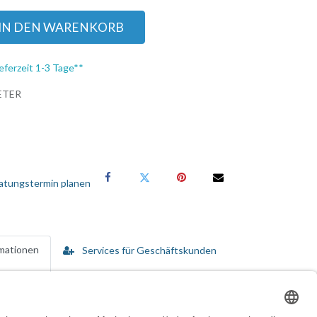
IN DEN WARENKORB
eferzeit 1-3 Tage**
ETER
atungstermin planen
rmationen
Services für Geschäftskunden
fert. Die IP54-Einstufung bietet Schutz vor Staub