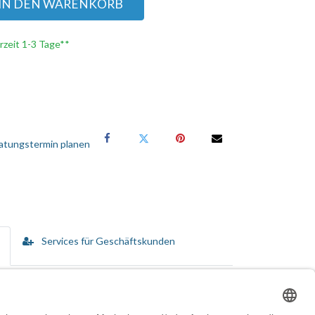
IN DEN WARENKORB
erzeit 1-3 Tage**
atungstermin planen
Services für Geschäftskunden
tion. Durch die ständigen Qualitätskontrollen und
Staubschutzkappe versehen, um die Ferrulen vor
diese sofort in die Frontblenden eingesetzt und