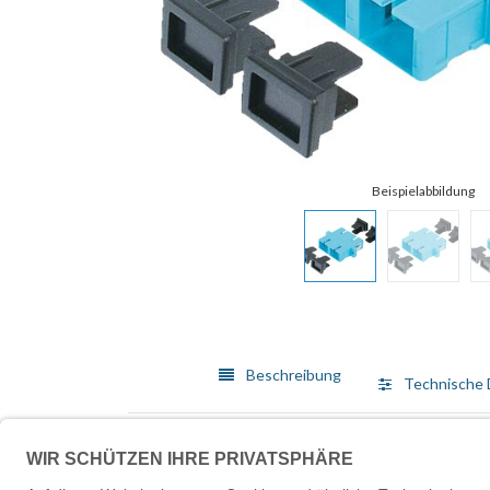
Beschreibung
Technische 
Die hochwertigen LWL Kupplungen von DIGITUS mit Ke
die präzise Fertigung, garantieren die Kupplungen o
Verschmutzungen zu schützen. Zudem werden die Kup