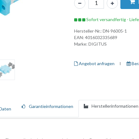
Sofort versandfertig - Lief
Hersteller-Nr.:
DN-96005-1
EAN:
4016032335689
Marke:
DIGITUS
Angebot anfragen
I ​
Ber
Herstellerinformationen
Garantieinformationen
Daten
ramik-Ferrule, sind die perfekte Ergänzung für die Spleißboxenkonfek
ptimale Leistung und Verbindungsqualität. Jede Kupplung ist mit einer 
plungenmit dem passenden Befestigungszubehör ausgeliefert, so dass 