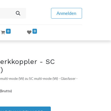
Anmelden
0
0
erkkoppler - SC
)
ulti-mode (W) zu SC multi-mode (W) - Glasfaser -
(Brutto)