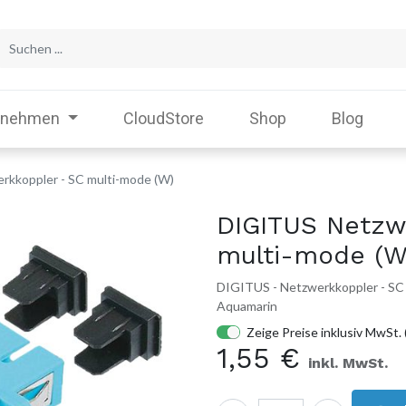
rnehmen
CloudStore
Shop
Blog
kkoppler - SC multi-mode (W)
DIGITUS Netzw
multi-mode (W
DIGITUS - Netzwerkkoppler - SC m
Aquamarin
Zeige Preise inklusiv MwSt. 
1,55
€
inkl. MwSt.