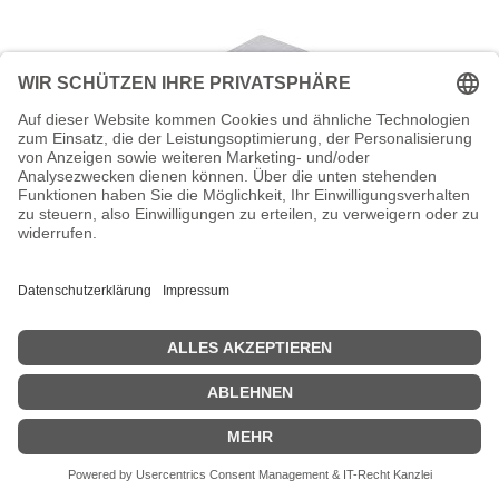
DIGITUS Professional for 8x SC Simples
- Glasfaser-Verteilerbox
Digitus Professional for 8x SC Simples - Glasfaser-Verteilerbox
Zeige Preise inklusiv MwSt. (Brutto)
24,70
€
inkl. MwSt.