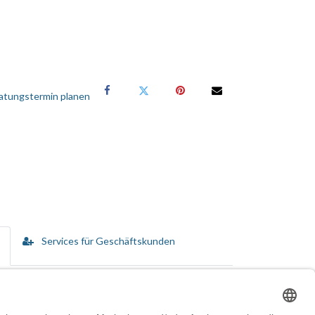
atungstermin planen
Services für Geschäftskunden
reeSync Premium für das Spielen ohne Bildstottern