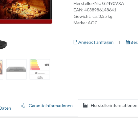
Hersteller-Nr.:
G2490VXA
EAN:
4038986148641
Gewicht: ca.
3,55
kg
Marke:
AOC
Angebot anfragen
I ​
Ber
Herstellerinformationen
Garantieinformationen
Daten
it 144 Hz Bildwiederholrate, 1 ms Reaktionsgeschwindigkeit (MPRT), F
s werden die Farben klar und lebensecht dargestellt.