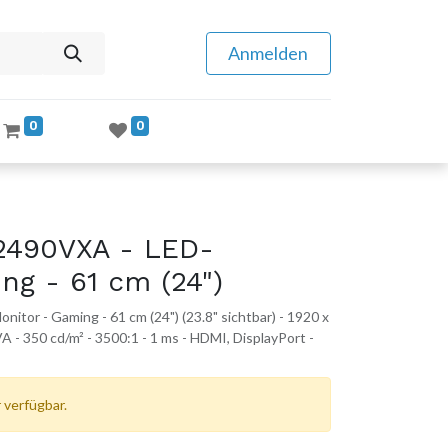
Anmelden
0
0
2490VXA - LED-
ng - 61 cm (24")
or - Gaming - 61 cm (24") (23.8" sichtbar) - 1920 x
A - 350 cd/m² - 3500:1 - 1 ms - HDMI, DisplayPort -
 verfügbar.