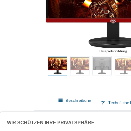
Beschreibung
Technische 
Der G2490VXA sorgt für eine hochwertige Leistung m
oder -reißen, und dank des kontrastreichen VA-Panel