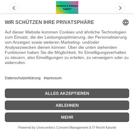
HPE ANW FC 1Y 4H OS CX10040 32C
SVC
HPE ANW FC 1Y 4H OS CX10040 32C SVC - Software
Dieses Produkt ist nicht länger verfügbar.
Hersteller-Nr.:
H08HJE