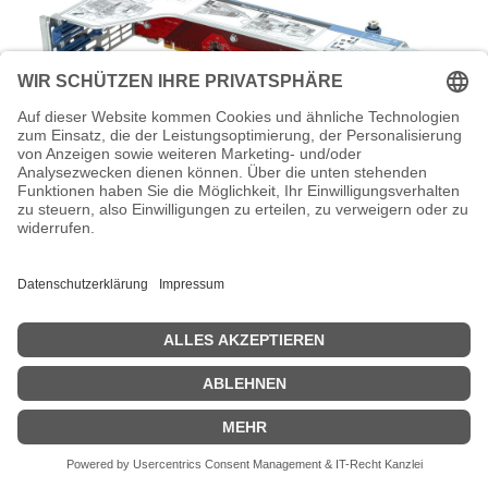
HPE x16/x8 PCIe M.2 Riser Kit - Riser
Card - für ProLiant DL360 Gen10
HPE x16/x8 PCIe M.2 Riser Kit - Riser Card - für ProLiant DL360
Gen10, DL365 Gen10, DX360 Gen10
Dieses Produkt ist nicht länger verfügbar.