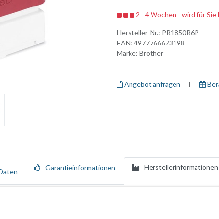
2 - 4 Wochen - wird für Sie 
Hersteller-Nr.:
PR1850R6P
EAN:
4977766673198
Marke:
Brother
Angebot anfragen
I ​
Ber
Herstellerinformationen
Garantieinformationen
Daten
um ganz individuelle Nachrichten zu hinterlassen. Die strapazierfähig