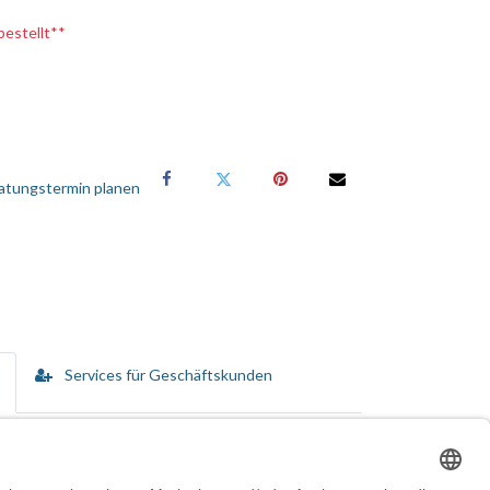
bestellt**
atungstermin planen
Services für Geschäftskunden
e Gummioberfläche des Stempels verlängert seine