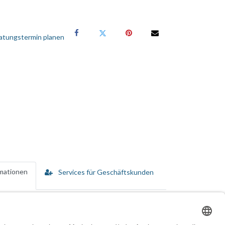
atungstermin planen
rmationen
Services für Geschäftskunden
andards. Dieser Router bietet eine verbesserte
ngsloses HD-Streaming- und Online-Gaming-Erlebnis
en der nächsten Generation kompatibel und