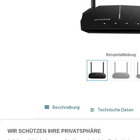
Beschreibung
Technische Daten
Der NETGEAR AC1200 Dualband-WLAN-Router bietet d
Leistung und WLAN-Abdeckung für Ihr gesamtes Zuhau
in Ihrem gesamten Zuhause brauchen - alles über ei