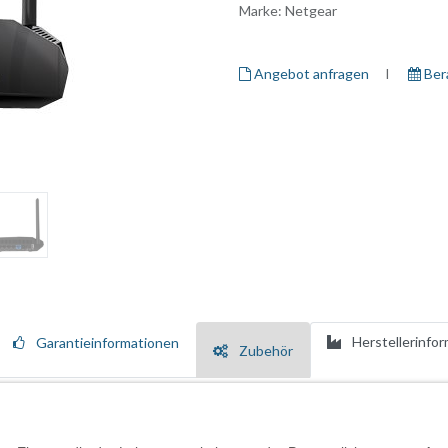
Marke:
Netgear
Angebot anfragen
I ​
Ber
Herstellerinfo
Garantieinformationen
Zubehör
reimal höhere AC-WLAN-Geschwindigkeiten im Vergleich zu älteren St
se. Profitieren Sie von den Geschwindigkeiten, die Sie für ein reibu
ne sichere und zuverlässige Internetverbindung. Er ist mit WLAN-Gerät