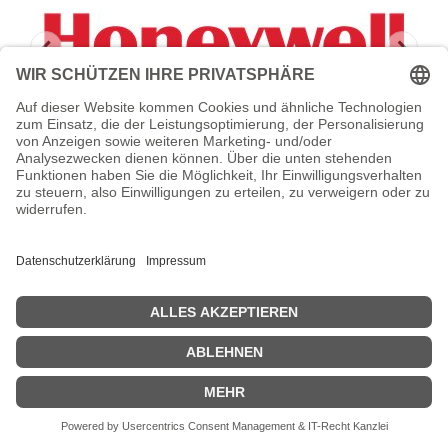
HONEYWELL Wear and Tear -
Serviceerweiterung
Honeywell Wear and Tear - Serviceerweiterung - Arbeitszeit und
Ersatzteile - 3 Jahre - Bring-In - Reparaturzeit: 2 Arbeitstage - Day
One mehrjährig - für StratosH 2321
Zeige Preise inklusiv MwSt. (Brutto)
273,84
€