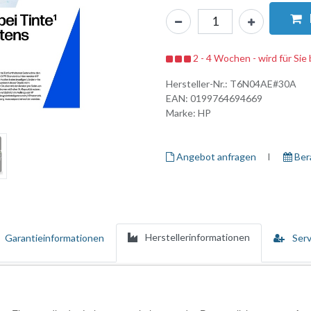
2 - 4 Wochen - wird für Sie 
Hersteller-Nr.:
T6N04AE#30A
EAN:
0199764694669
Marke:
HP
Angebot anfragen
I ​
Ber
Herstellerinformationen
Garantieinformationen
Serv