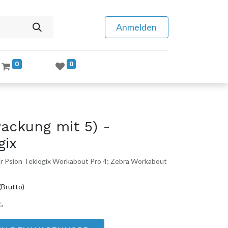
Anmelden
0
0
Packung mit 5) -
gix
 für Psion Teklogix Workabout Pro 4; Zebra Workabout
(Brutto)
.