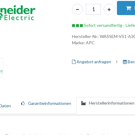
Sofort versandfertig - Lief
Hersteller-Nr.:
WASSEM-VS1-A3
Marke:
APC
Angebot anfragen
I ​
Ber
Herstellerinformationen
Garantieinformationen
Daten
e erforderlichen Ressourcen bietet, um schnell und effizient Ihre APC-Lö