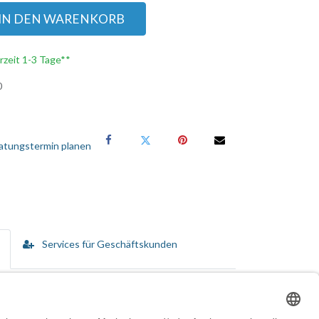
IN DEN WARENKORB
erzeit 1-3 Tage**
0
atungstermin planen
Services für Geschäftskunden
sung zu implementieren.