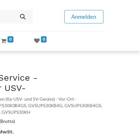
Anmelden
0
0
Service -
ür USV-
on (für USV- und SV-Geräte) - Vor-Ort -
GVSUPS30K0B4GS, GVSUPS30KB4G, GVSUPS30KB4GS,
, GVSUPS30KH
(Brutto)
 MwSt.