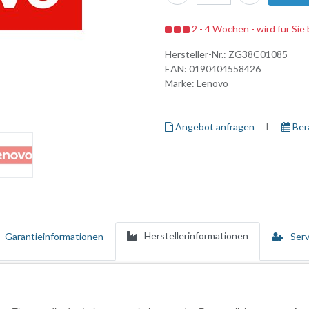
2 - 4 Wochen - wird für Sie 
Hersteller-Nr.:
ZG38C01085
EAN:
0190404558426
Marke:
Lenovo
Angebot anfragen
I ​
Ber
Herstellerinformationen
Garantieinformationen
Serv