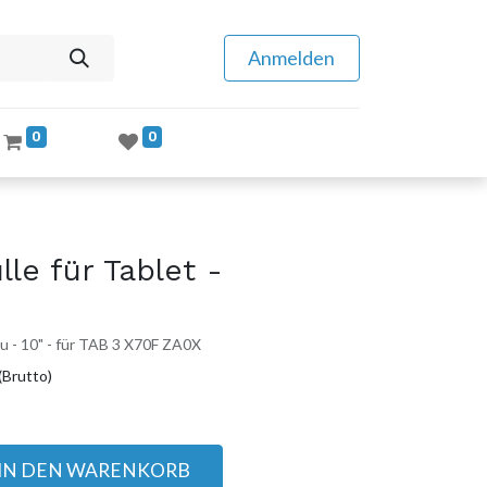
Anmelden
0
0
le für Tablet -
lau - 10" - für TAB 3 X70F ZA0X
(Brutto)
IN DEN WARENKORB