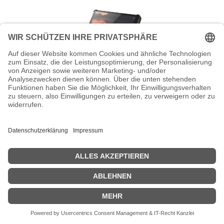
Lenovo Flip-Hülle für Tablet - Schwarz
- für Smart Tab M8 ZA5D; Tab M8 FHD
(2nd Gen)
Lenovo - Flip-Hülle für Tablet - Schwarz - für Smart Tab M8 ZA5D;
Tab M8 FHD (2nd Gen) ZA5F; M8 HD (2nd Gen) ZA5G, ZA5H
Zeige Preise inklusiv MwSt. (Brutto)