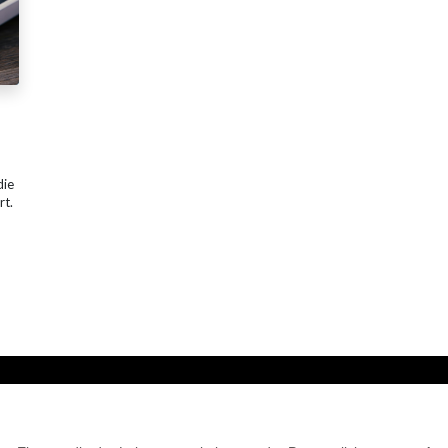
die
rt.
R
Be