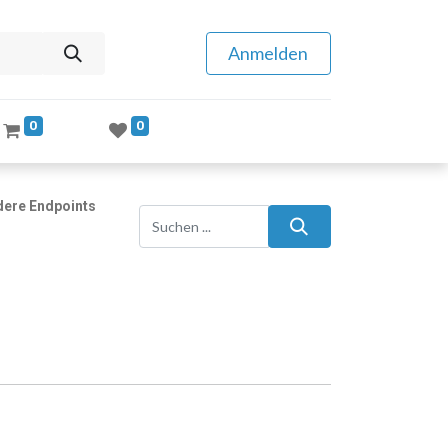
Anmelden
0
0
dere Endpoints