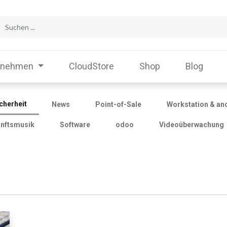
rnehmen
CloudStore
Shop
Blog
icherheit
News
Point-of-Sale
Workstation & an
nftsmusik
Software
odoo
Videoüberwachung