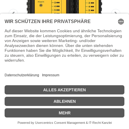
Delock Netzwerkreparaturausrüstung
Delock - Netzwerkreparaturausrüstung
Zeige Preise inklusiv MwSt. (Brutto)
36,94
€
inkl. MwSt.
IN DEN WARENKORB