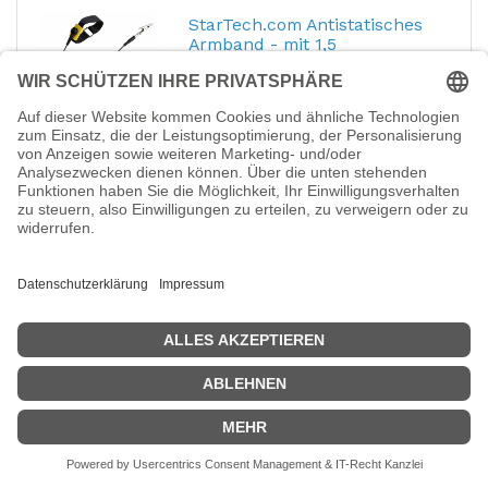
StarTech.com Antistatisches
Armband - mit 1,5
Hersteller-Nr.:
ESD-WRIST-STRAP
EAN:
0065030925280
StarTech.com - Antistatisches Armband -
mit 1,5 m abnehmbarem Erdungskabel -
Schwarz - 65 cm - TAA-konform
20,11
€
StarTech.com Antistatisches
Armband - Schwarz
Hersteller-Nr.:
ESD-HEEL-
GROUNDER
EAN:
0065030925297
StarTech.com - Antistatisches Armband -
Schwarz - TAA-konform
16,09
€