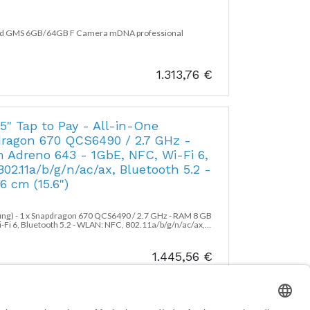
oid GMS 6GB/64GB F Camera mDNA professional
1.313,76
€
5" Tap to Pay - All-in-One
dragon 670 QCS6490 / 2.7 GHz -
Adreno 643 - 1GbE, NFC, Wi-Fi 6,
02.11a/b/g/n/ac/ax, Bluetooth 5.2 -
6 cm (15.6")
ösung) - 1 x Snapdragon 670 QCS6490 / 2.7 GHz - RAM 8 GB
i 6, Bluetooth 5.2 - WLAN: NFC, 802.11a/b/g/n/ac/ax,
cm (15.6") 1920 x 1080 (Full HD) @ 60 Hz Touchscreen -
1.445,56
€
 - Dockingstation -