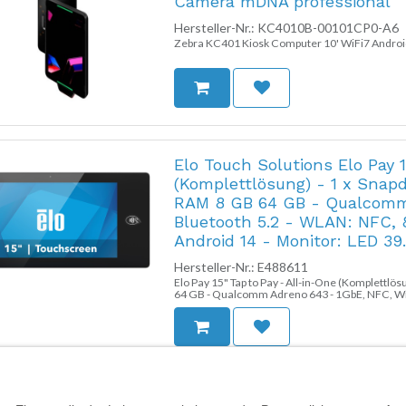
Camera mDNA professional
Hersteller-Nr.:
KC4010B-00101CP0-A6
Zebra KC401 Kiosk Computer 10' WiFi7 Andr
Elo Touch Solutions Elo Pay 1
(Komplettlösung) - 1 x Snap
RAM 8 GB 64 GB - Qualcomm 
Bluetooth 5.2 - WLAN: NFC, 8
Android 14 - Monitor: LED 39.
Hersteller-Nr.:
E488611
Elo Pay 15" Tap to Pay - All-in-One (Komplettl
64 GB - Qualcomm Adreno 643 - 1GbE, NFC, Wi-F
Bluetooth 5.2 - Android 14 - Monitor: LED 39.6 
Schwarz
HP Engage One Pro VESA hub