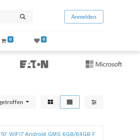
Anmelden
0
0
getroffen
 10' WiFi7 Android GMS 6GB/64GB F