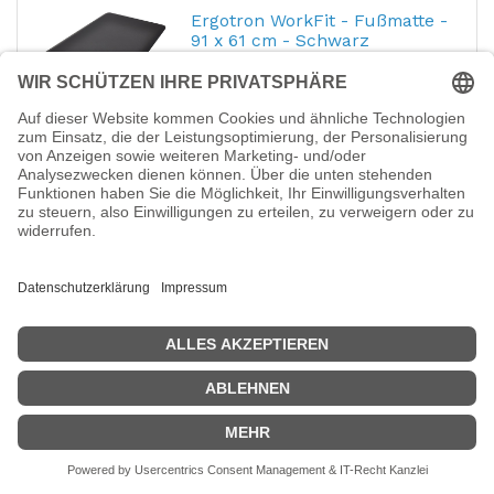
Ergotron WorkFit - Fußmatte -
91 x 61 cm - Schwarz
Hersteller-Nr.:
97-620-060
EAN:
0698833019780
Ergotron WorkFit - Fußmatte - 91 x 61 cm -
Schwarz
232,34
€
Ergotron TeachWell MDW
Laptop Kit -
Montagekomponente
(Klammer,
Sicherheitsklammer)
Hersteller-Nr.:
97-585
EAN:
0698833016635
Ergotron TeachWell MDW Laptop Kit -
Montagekomponente (Klammer,
Sicherheitsklammer) - für Notebook -
Graphitgrau - für TeachWell Mobile Digital
Workspace
85,29
€