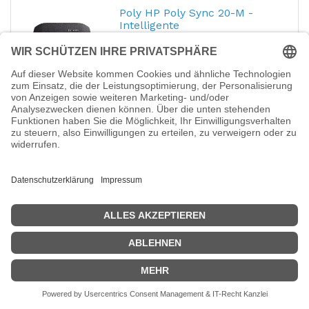
Poly HP Poly Sync 20-M -
Intelligente
Freisprecheinrichtung
Hersteller-Nr.:
B95VMUT
EAN:
0198990677194
HP Poly Sync 20-M - Intelligente
Freisprecheinrichtung - Bluetooth -
kabelgebunden, kabellos - USB-A, USB-C -
Schwarz - Zertifiziert für Microsoft Teams
92,44
€
Poly HP Poly Sync 20+M -
Intelligente
Freisprecheinrichtung
Hersteller-Nr.:
B95VLAA
EAN:
0198990677187
HP Poly Sync 20+M - Intelligente
Freisprecheinrichtung - Bluetooth -
kabelgebunden, kabellos - USB-A, USB-C -
Schwarz - Zertifiziert für Microsoft Teams
112,38
€