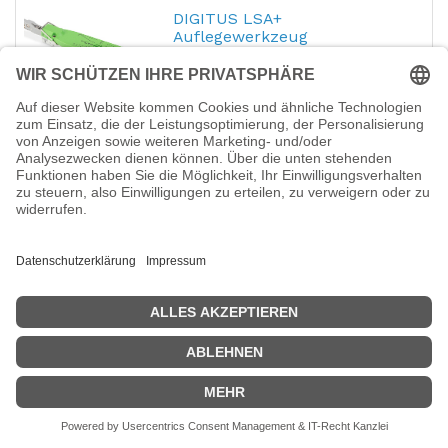
DIGITUS LSA+
Auflegewerkzeug
Hersteller-Nr.:
A-LSA-K
EAN:
4016032132868
Digitus Krone LSA+ - Punch-Down Tool
66,99
€
DIGITUS LSA
Auflegewerkzeug
Hersteller-Nr.:
DN-LSA-PT
EAN:
4016032206569
DIGITUS DN-LSA-PT - Punch-Down Tool
8,19
€