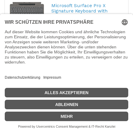
Microsoft Surface Pro X
Signature Keyboard with
Hersteller-Nr.:
26B-00065
EAN:
0889842685015
Microsoft Surface Pro X Signature
Keyboard with Slim Pen Bundle - Tastatur -
mit Trackpad, Beschleunigungsmesser -
hinterleuchtet - QWERTZ - Deutsch - Platin
- kommerziell - für Surface Pro 8, Pro X
242,02
€
Microsoft Surface Pro X
Signature Keyboard with
Hersteller-Nr.:
QJV-00005
EAN:
0889842511390
Microsoft Surface Pro X Signature
Keyboard with Slim Pen Bundle - Tastatur -
mit Trackpad - hinterleuchtet - Deutsch -
Schwarz - kommerziell - für Surface Pro 8,
Pro X
242,91
€