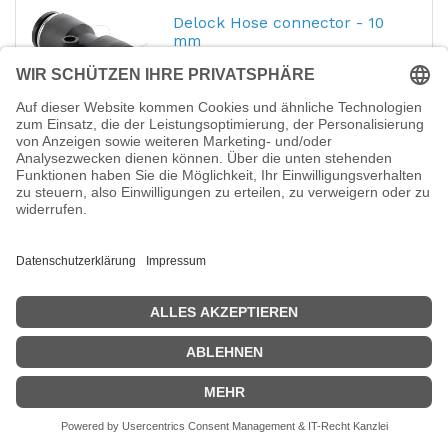
Delock Hose connector - 10
mm
Hersteller-Nr.:
60744
EAN:
4043619607440
Delock - Hose connector - 10 mm
3,90
€
Delock Hose connector - 8
mm
Hersteller-Nr.:
60746
EAN:
4043619607464
Delock - Hose connector - 8 mm
3,21
€