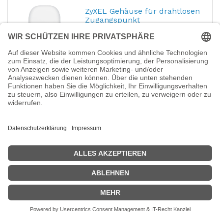
ZyXEL Gehäuse für drahtlosen
Zugangspunkt
Hersteller-Nr.:
ACCESSORY-
ZZ0113F
EAN:
4718937651351
Zyxel - Gehäuse für drahtlosen
Zugangspunkt - wasserdicht - geeignet für
Wandmontage, Pfosten montierbar -
Innenbereich, Außenbereich
82,69
€
Ubiquiti Medienkonverter -
1GbE - 1000Base-T - SFP
(mini-GBIC)
Hersteller-Nr.:
UACC-AE
EAN:
817882026734
Ubiquiti - Medienkonverter - 1GbE -
1000Base-T - SFP (mini-GBIC) / RJ-45
30,19
€