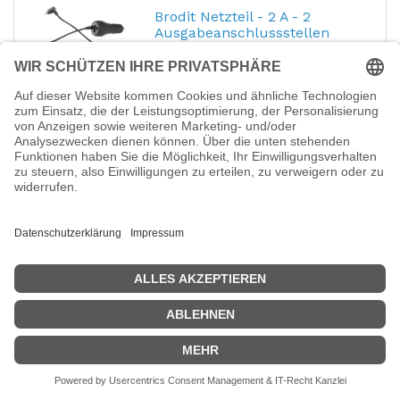
Brodit Netzteil - 2 A - 2
Ausgabeanschlussstellen
(USB, Micro-USB Typ B)
Hersteller-Nr.:
941011
EAN:
7320289410110
Brodit - Netzteil - 2 A - 2
Ausgabeanschlussstellen (USB, Micro-USB
Typ B)
19,99
€
DIGITUS USB GaN Charger
140W, 3x USB-C, 1x USB-A
Hersteller-Nr.:
DA-10305
EAN:
4016032505853
Digitus - Netzteil - GaN - 140 Watt - 2.5 A - 4
Ausgabeanschlussstellen (3 x USB-C, USB)
- weiß
65,52
€